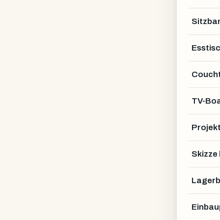
Sitzba
Esstis
Coucht
TV-Bo
Projek
Skizze
Lagerb
Einbau