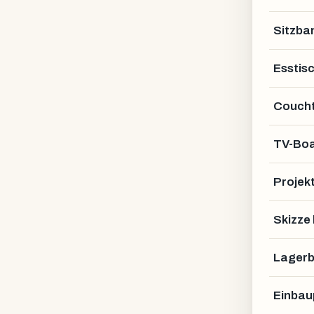
Sitzba
Esstis
Coucht
TV-Bo
Projek
Skizze
Lagerb
Einbau