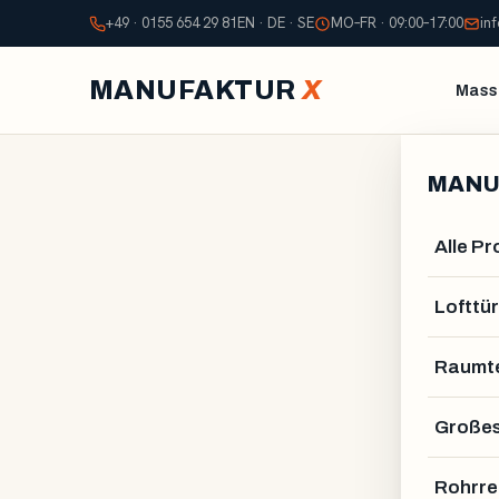
+49 · 0155 654 29 81
EN · DE · SE
MO–FR · 09:00–17:00
in
MANUFAKTUR
X
Mass
MANU
Alle P
Lofttür
Raumte
Großes
Rohrre
ALEXANDER STELZNE