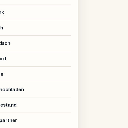
nk
ch
isch
ard
te
 hochladen
estand
partner