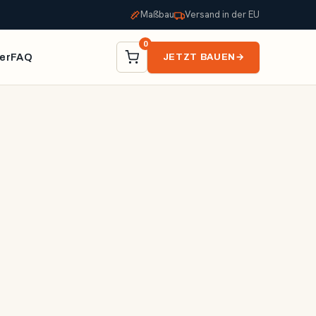
Maßbau
Versand in der EU
0
er
FAQ
JETZT BAUEN
→