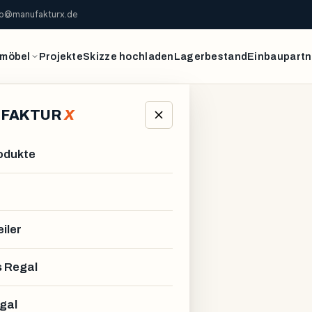
fo@manufakturx.de
möbel
Projekte
Skizze hochladen
Lagerbestand
Einbaupartn
FAKTUR
X
rodukte
iler
 Regal
gal
R