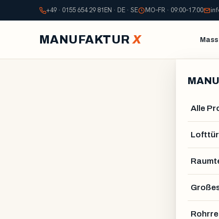
+49 · 0155 654 29 81
EN · DE · SE
MO–FR · 09:00–17:00
in
MANUFAKTUR
X
Mass
MANU
Alle P
Lofttür
Raumte
Großes
Rohrre
ALEXANDER STELZNE