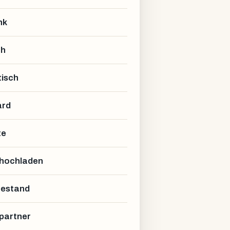
nk
ch
isch
ard
te
 hochladen
estand
partner