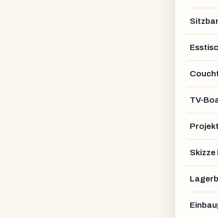
Sitzba
Esstis
Coucht
TV-Bo
Projek
Skizze
Lagerb
Einbau