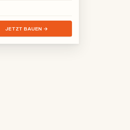
las-Raumteiler
JETZT BAUEN →
Stahl-Glas-Raumteiler
Raumtrennwand