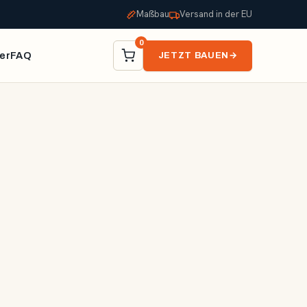
Maßbau
Versand in der EU
0
er
FAQ
JETZT BAUEN
→