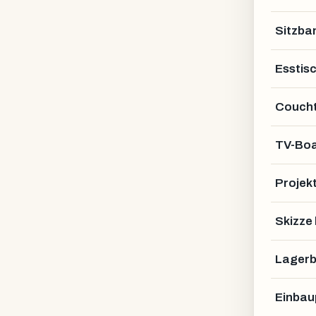
Sitzba
Esstis
Coucht
TV-Bo
Projek
Skizze
Lagerb
Einbau