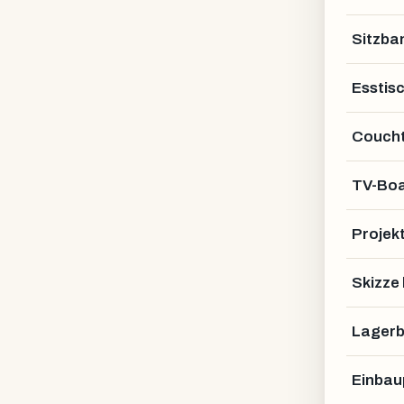
Sitzba
Esstis
Coucht
TV-Bo
Projek
Skizze
Lagerb
Einbau