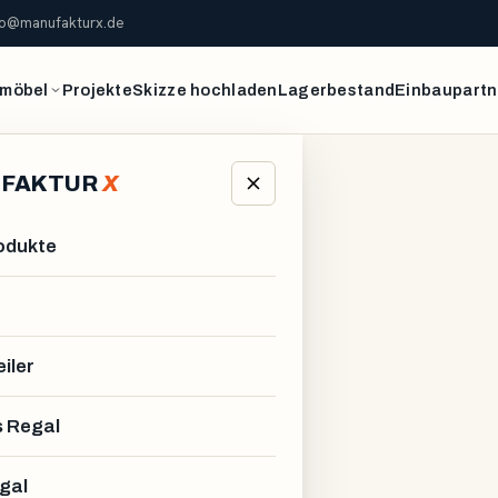
fo@manufakturx.de
möbel
Projekte
Skizze hochladen
Lagerbestand
Einbaupartn
FAKTUR
X
rodukte
iler
 Regal
gal