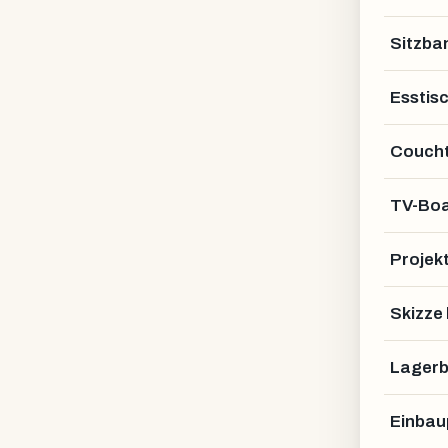
Sitzba
Esstis
Coucht
TV-Bo
Projek
Skizze
Lagerb
Einbau