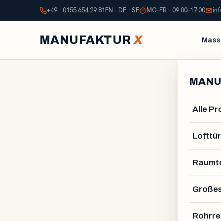
+49 · 0155 654 29 81
EN · DE · SE
MO–FR · 09:00–17:00
in
MANUFAKTUR
X
Mass
MANU
Alle P
Lofttür
Raumte
Großes
Rohrre
GUSTAV VAHLSTRÖM