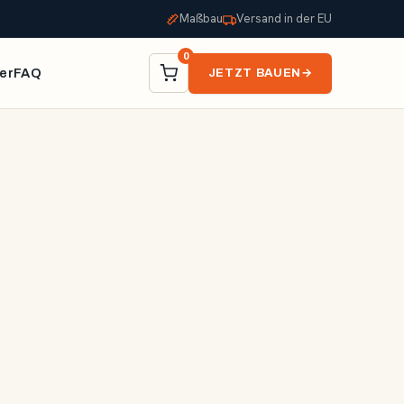
Maßbau
Versand in der EU
0
er
FAQ
JETZT BAUEN
→