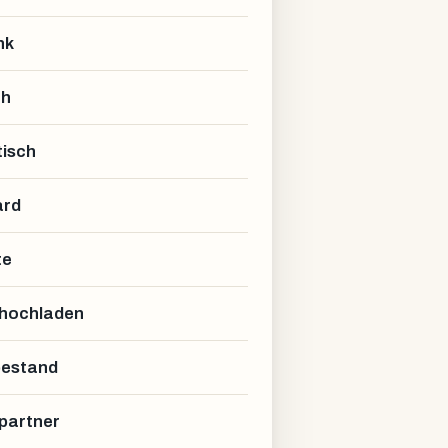
nk
ch
isch
ard
te
 hochladen
estand
partner