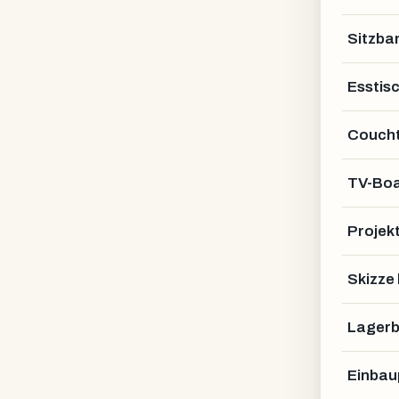
Sitzba
Esstis
Coucht
TV-Bo
Projek
Lofttür
Skizze
Lagerb
Einbau