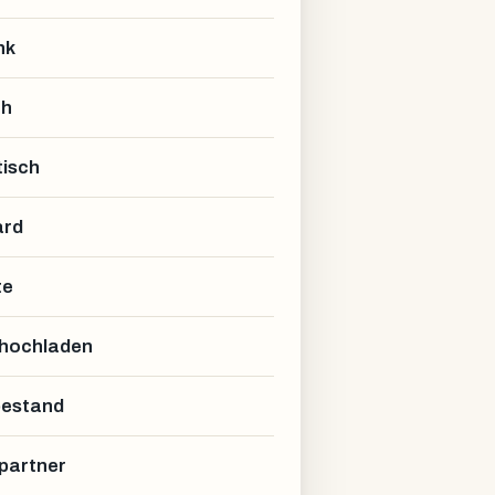
nk
ch
isch
ard
te
 hochladen
estand
partner