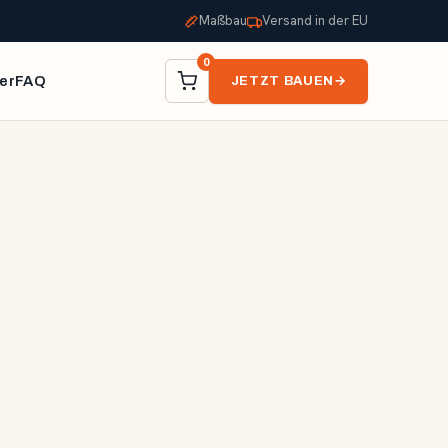
Maßbau
Versand in der EU
0
er
FAQ
JETZT BAUEN
→