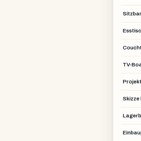
Sitzba
Esstis
Coucht
TV-Bo
Projek
Skizze
Lagerb
Einbau