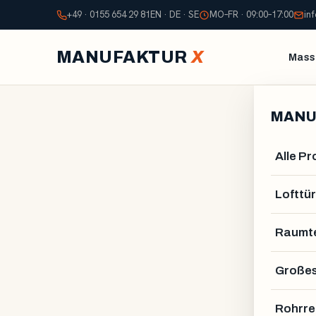
+49 · 0155 654 29 81
EN · DE · SE
MO–FR · 09:00–17:00
in
MANUFAKTUR
X
Mass
MANU
Alle P
Lofttür
Raumte
Großes
Rohrre
GUSTAV VAHLSTRÖM