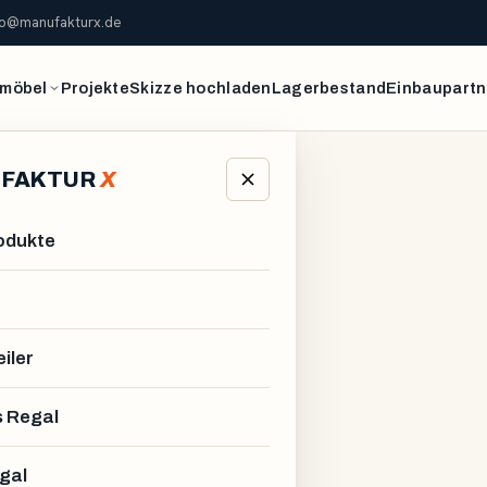
fo@manufakturx.de
möbel
Projekte
Skizze hochladen
Lagerbestand
Einbaupartn
FAKTUR
X
rodukte
iler
 Regal
gal