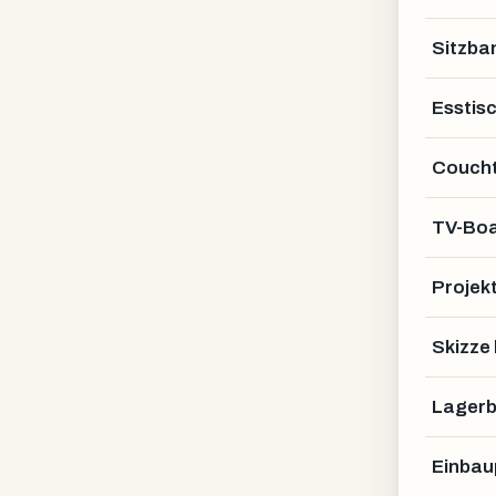
Sitzba
Esstis
Coucht
TV-Bo
Projek
Skizze
Lagerb
Einbau