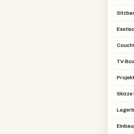
Sitzba
Esstis
Coucht
TV-Bo
Projek
Skizze
Lagerb
Einbau