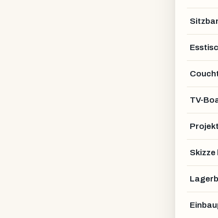
Sitzba
Esstis
Coucht
TV-Bo
Projek
Skizze
Lagerb
Einbau