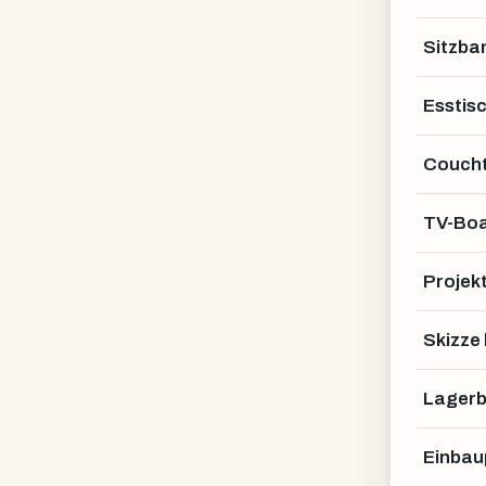
Sitzba
Esstis
Coucht
TV-Bo
Projek
Skizze
Lagerb
Einbau