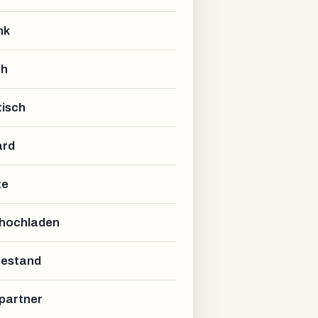
nk
ch
isch
ard
te
 hochladen
estand
partner