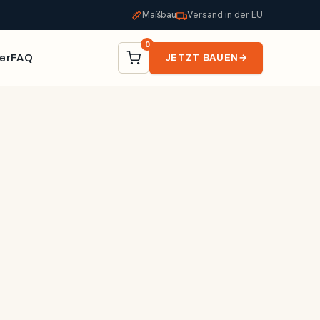
Maßbau
Versand in der EU
0
er
FAQ
JETZT BAUEN
→