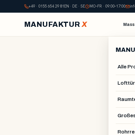
+49 · 0155 654 29 81
EN · DE · SE
MO–FR · 09:00–17:00
in
MANUFAKTUR
X
Mass
MANU
Alle P
Lofttür
Raumte
Großes
Rohrre
GUSTAV VAHLSTRÖM