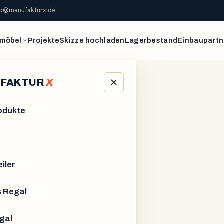
fo@manufakturx.de
möbel
Projekte
Skizze hochladen
Lagerbestand
Einbaupartn
FAKTUR
X
rodukte
iler
 Regal
gal