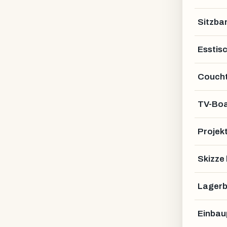
Sitzba
Esstis
Coucht
TV-Bo
Projek
Skizze
Lagerb
Einbau