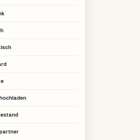
nk
ch
isch
ard
te
 hochladen
estand
partner