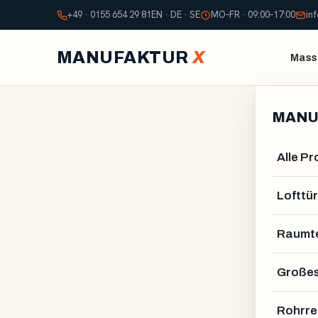
+49 · 0155 654 29 81
EN · DE · SE
MO–FR · 09:00–17:00
in
MANUFAKTUR
X
Mass
MANU
Alle P
Lofttür
Raumte
Großes
Rohrre
ALEXANDER STELZNE