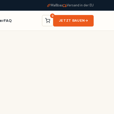
Maßbau
Versand in der EU
0
er
FAQ
JETZT BAUEN
→