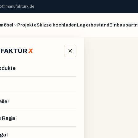
fo@manufakturx.de
möbel
Projekte
Skizze hochladen
Lagerbestand
Einbaupartn
FAKTUR
X
rodukte
iler
 Regal
gal
R