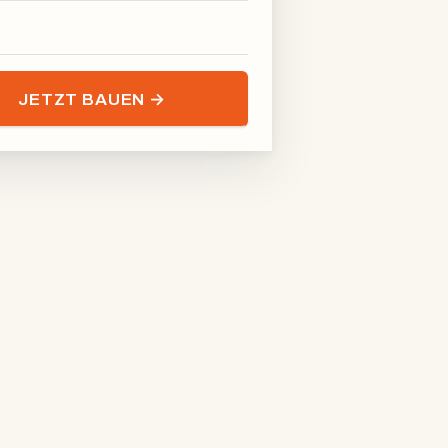
las-Raumteiler
JETZT BAUEN →
Stahl-Glas-Raumteiler
Raumtrennwand