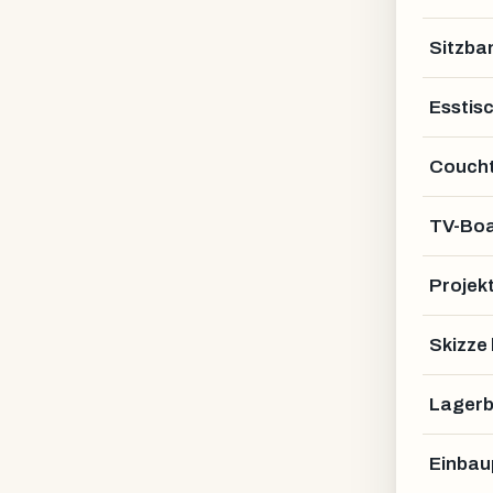
Sitzba
Esstis
Coucht
TV-Bo
Projek
Lofttür
Skizze
Lagerb
Einbau