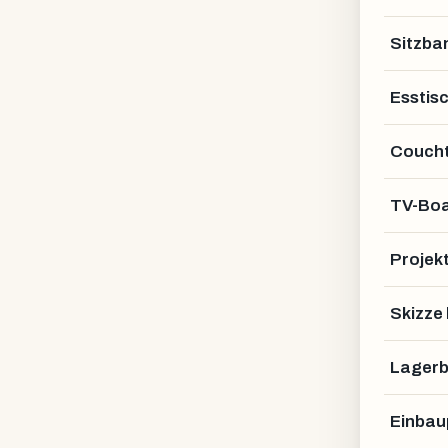
Sitzba
Esstis
Coucht
TV-Bo
Projek
Lofttür
Skizze
Lagerb
Einbau