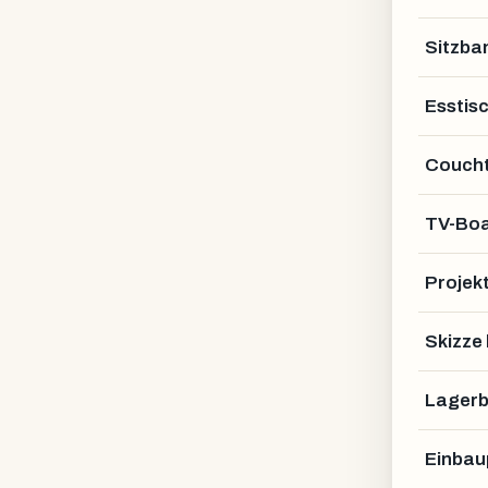
Sitzba
Esstis
Coucht
TV-Bo
Projek
Skizze
Lagerb
Einbau