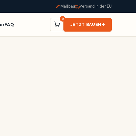
Maßbau
Versand in der EU
0
er
FAQ
JETZT BAUEN
→