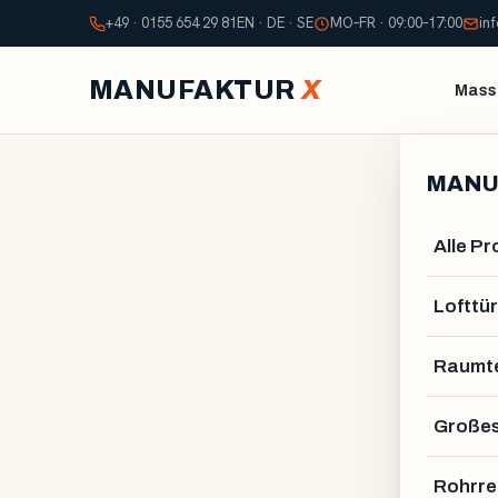
+49 · 0155 654 29 81
EN · DE · SE
MO–FR · 09:00–17:00
in
MANUFAKTUR
X
Mass
MANU
Alle P
Lofttür
Raumte
Großes
Rohrre
ALEXANDER STELZNE