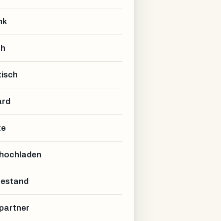
nk
ch
isch
ard
te
 hochladen
estand
partner