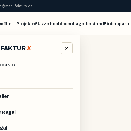
fo@manufakturx.de
möbel
Projekte
Skizze hochladen
Lagerbestand
Einbaupartn
FAKTUR
X
rodukte
iler
 Regal
gal
R