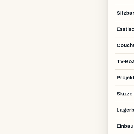
Sitzba
Esstis
Coucht
TV-Bo
Projek
EN · DE · SE
Skizze
info@manufakturx.de
Lagerb
Einbau