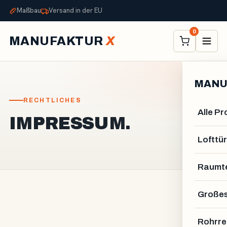
Maßbau
Versand in der EU
0
MANUFAKTUR
X
MANU
RECHTLICHES
Alle P
IMPRESSUM.
Lofttür
Raumte
Großes
Rohrre