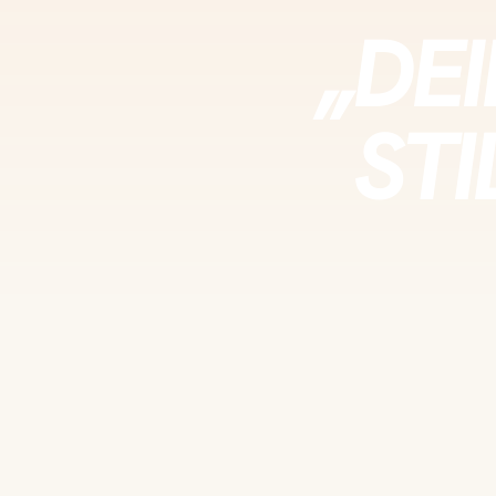
„DE
STI