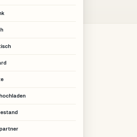
nk
ch
isch
ard
te
 hochladen
estand
partner