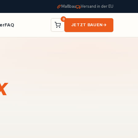
Maßbau
Versand in der EU
0
er
FAQ
JETZT BAUEN
→
X