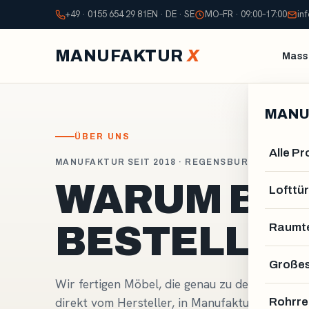
+49 · 0155 654 29 81
EN · DE · SE
MO–FR · 09:00–17:00
in
MANUFAKTUR
X
Mass
MANU
ÜBER UNS
Alle P
MANUFAKTUR SEIT 2018 · REGENSBURG
WARUM BEI
Lofttür
BESTELLEN
Raumte
Großes
Wir fertigen Möbel, die genau zu deiner Wohn-
direkt vom Hersteller, in Manufakturqualität.
Rohrre