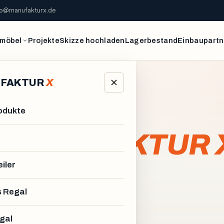
fo@manufakturx.de
möbel
Projekte
Skizze hochladen
Lagerbestand
Einbaupartn
FAKTUR
X
rodukte
MANUFAKTUR 
?
iler
 Regal
 und Lebenssituation passen -
gal