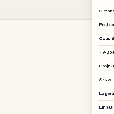
Sitzba
Esstis
Coucht
TV-Bo
Projek
Skizze
Lagerb
Einbau