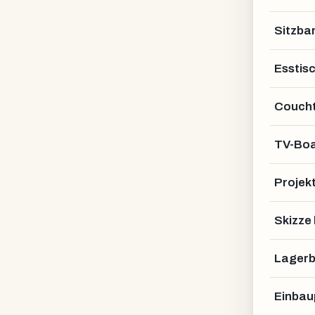
Sitzba
Esstis
Coucht
TV-Bo
Projek
Skizze
Lagerb
Einbau