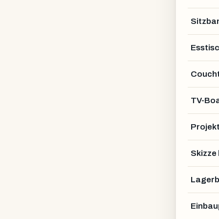
Sitzba
Esstis
Coucht
TV-Bo
Projek
Lofttür
Skizze
Lagerb
Einbau